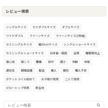
レビュー検索
シングルサイズ
セミダブルサイズ
ダブルサイズ
ワイドダブル
クイーンサイズ
クイーンサイズ(2枚組)
セミシングルサイズ
幅90cmサイズ
シングルショートサイズ
セミシングルショートサイズ
日本製・国産
品質
睡眠質向上
寝心地
肩こり
腰痛
背中
硬さ
年齢
体格
通気性
開梱設置
配送
搬入
梱包
購入不安
ポケットコイル初めて
お子様が使用
二人で使用
ピロートップ併用
表生地