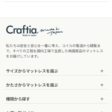
私たちは安全と安心を一番に考え、コイルの製造から縫製ま
で、すべての工程を国内工場で生産した純国産品のマットレス
をお届けしています。
サイズから
マットレスを
選ぶ
セミシングルショート
：幅80cm×長さ180cm
かたさから
マットレスを
選ぶ
セミシングル
：幅80cm×長さ195cm
かためのマットレス
種類から探す
セミシングル90
：幅90cm×長さ195cm
ややかためのマットレス
ポケットコイルマットレス
シングルショート
：幅97cm×長さ180cm