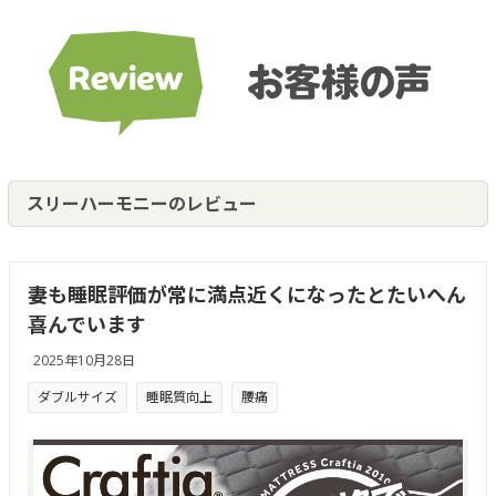
ベッドパッド
ストア インフォメーション
納期について
お買い物ガイド
スリーハーモニーのレビュー
会社概要
お問い合わせ
妻も睡眠評価が常に満点近くになったとたいへん
マイページにログイン
喜んでいます
2025年10月28日
日本製ポケットコイルマットレス専門ストア Craftia | © 2009 - 2026
ダブルサイズ
睡眠質向上
腰痛
TODEO Co. Ltd.