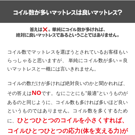
ベッドパッド
ストア インフォメーション
納期について
お買い物ガイド
コイル数でマットレスを選ぼうとされているお客様もい
会社概要
らっしゃると思いますが、 単純にコイル数が多い＝良
いマットレスと一概には言いきれません。
お問い合わせ
コイルの数だけが多ければ絶対良いのかと聞かれれば、
マイページにログイン
NO
その答えは
です。なにごとにも"最適"というものが
日本製ポケットコイルマットレス専門ストア Craftia | © 2009 -
あるのと同じように、コイル数も多ければ多いほど良い
2026 TODEO Co. Ltd.
というものではありません。コイル数を多くするため
ひとつひとつのコイルを小さくすれば、
に、
コイルひとつひとつの応力(体を支える力)が