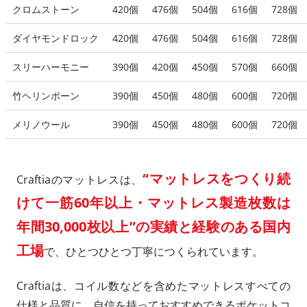
クロムストーン
420個
476個
504個
616個
728個
ダイヤモンドロック
420個
476個
504個
616個
728個
スリーハーモニー
390個
420個
450個
570個
660個
竹ヘリンボーン
390個
450個
480個
600個
720個
メリノウール
390個
450個
480個
600個
720個
“マットレスをつくり続
Craftiaのマットレスは、
けて一筋60年以上・マットレス製造枚数は
年間30,000枚以上”の実績と経験のある国内
工場
で、ひとつひとつ丁寧につくられています。
Craftiaは、コイル数などを含めたマットレスすべての
仕様と品質に、自信を持っておすすめできるポケットコ