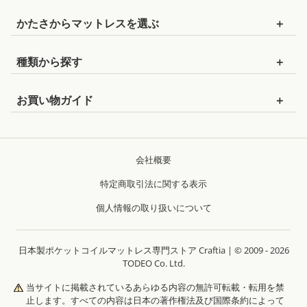
セミシングルショート
：幅80cm×長さ180cm
かたさから
マットレスを
選ぶ
セミシングル
：幅80cm×長さ195cm
かためのマットレス
種類から探す
セミシングル90
：幅90cm×長さ195cm
ややかためのマットレス
ポケットコイルマットレス
シングルショート
：幅97cm×長さ180cm
お買い物ガイド
標準的な硬さのマットレス
セレクトオーダーマットレス
シングル
：幅97cm×長さ195cm
お支払いについて
やわらかめのマットレス
ピロートップ
セミダブル
：幅120cm×長さ195cm
配送について
会社概要
ベッドパッド
ダブル
：幅140cm×長さ195cm
保証について
特定商取引法に関する表示
ワイドダブル
：幅152cm×長さ195cm
返品・交換・キャンセルについて
個人情報の取り扱いについて
クイーンQ1
：幅160cm×長さ195cm
搬入経路について
クイーンQ2
：幅160cm×長さ195cm（2枚組）
日本製ポケットコイルマットレス専門ストア Craftia | © 2009 - 2026
よくあるご質問
TODEO Co. Ltd.
キング
：幅180cm×長さ195cm（2枚組）
お問い合わせ
当サイトに掲載されているあらゆる内容の無許可転載・転用を禁
止します。
すべての内容は日本の著作権法及び国際条約によって