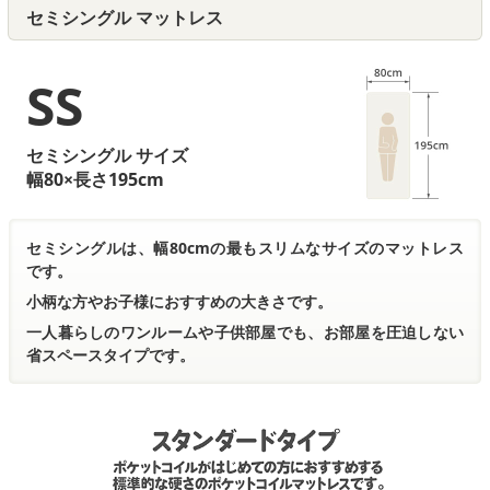
セミシングル マットレス
ベッドパッド
ストア インフォメーション
SS
納期について
セミシングル サイズ
お買い物ガイド
幅80×長さ195cm
会社概要
セミシングルは、幅80cmの最もスリムなサイズのマットレス
お問い合わせ
です。
小柄な方やお子様におすすめの大きさです。
マイページにログイン
一人暮らしのワンルームや子供部屋でも、お部屋を圧迫しない
日本製ポケットコイルマットレス専門ストア Craftia | © 2009 -
省スペースタイプです。
2026 TODEO Co. Ltd.