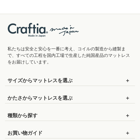
私たちは安全と安心を一番に考え、コイルの製造から縫製ま
で、すべての工程を国内工場で生産した純国産品のマットレス
をお届けしています。
サイズから
マットレスを
選ぶ
セミシングルショート
：幅80cm×長さ180cm
かたさから
マットレスを
選ぶ
セミシングル
：幅80cm×長さ195cm
かためのマットレス
種類から探す
セミシングル90
：幅90cm×長さ195cm
ややかためのマットレス
ポケットコイルマットレス
シングルショート
：幅97cm×長さ180cm
お買い物ガイド
標準的な硬さのマットレス