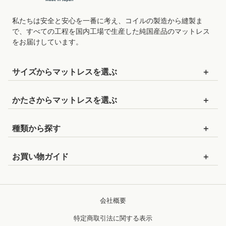
私たちは安全と安心を一番に考え、コイルの製造から縫製ま
で、すべての工程を国内工場で生産した純国産品のマットレス
をお届けしています。
サイズから
マットレスを
選ぶ
セミシングルショート
：幅80cm×長さ180cm
かたさから
マットレスを
選ぶ
セミシングル
：幅80cm×長さ195cm
かためのマットレス
種類から探す
セミシングル90
：幅90cm×長さ195cm
ややかためのマットレス
ポケットコイルマットレス
シングルショート
：幅97cm×長さ180cm
お買い物ガイド
標準的な硬さのマットレス
セレクトオーダーマットレス
シングル
：幅97cm×長さ195cm
お支払いについて
やわらかめのマットレス
ピロートップ
セミダブル
：幅120cm×長さ195cm
配送について
会社概要
ベッドパッド
ダブル
：幅140cm×長さ195cm
保証について
特定商取引法に関する表示