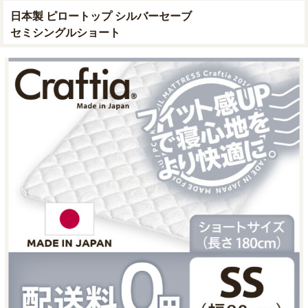
日本製 ピロートップ シルバーセーブ
ベッドパッド
セミシングルショート
ストア インフォメーション
納期について
お買い物ガイド
会社概要
お問い合わせ
マイページにログイン
日本製ポケットコイルマットレス専門ストア Craftia | © 2009 -
2026 TODEO Co. Ltd.