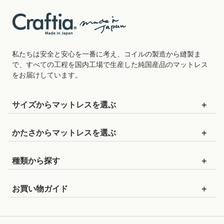
私たちは安全と安心を一番に考え、コイルの製造から縫製ま
で、すべての工程を国内工場で生産した純国産品のマットレス
をお届けしています。
サイズから
マットレスを
選ぶ
セミシングルショート
：幅80cm×長さ180cm
かたさから
マットレスを
選ぶ
セミシングル
：幅80cm×長さ195cm
かためのマットレス
種類から探す
セミシングル90
：幅90cm×長さ195cm
ややかためのマットレス
ポケットコイルマットレス
シングルショート
：幅97cm×長さ180cm
お買い物ガイド
標準的な硬さのマットレス
セレクトオーダーマットレス
シングル
：幅97cm×長さ195cm
お支払いについて
やわらかめのマットレス
ピロートップ
セミダブル
：幅120cm×長さ195cm