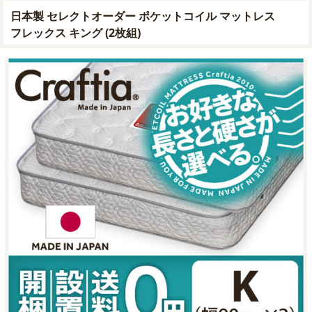
日本製 セレクトオーダー ポケットコイル マットレス
ベッドパッド
フレックス キング (2枚組)
ストア インフォメーション
納期について
お買い物ガイド
会社概要
お問い合わせ
マイページにログイン
日本製ポケットコイルマットレス専門ストア Craftia | © 2009 -
2026 TODEO Co. Ltd.