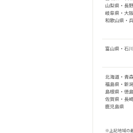
山梨県・
長
岐阜県・
大
和歌山県・
富山県・
石
北海道・
青
福島県・
新
島根県・
徳
佐賀県・
長
鹿児島県
上記地域の