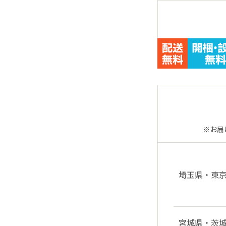
※お届
埼玉県・
東
宮城県・
茨