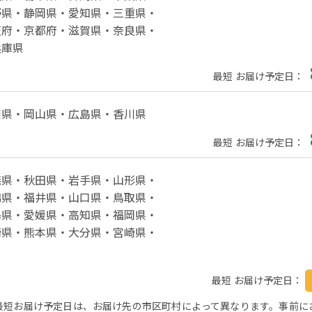
野県・
静岡県・
愛知県・
三重県・
阪府・
京都府・
滋賀県・
奈良県・
兵庫県
最短 お届け予定日：
川県・
岡山県・
広島県・
香川県
最短 お届け予定日：
森県・
秋田県・
岩手県・
山形県・
潟県・
福井県・
山口県・
鳥取県・
島県・
愛媛県・
高知県・
福岡県・
崎県・
熊本県・
大分県・
宮崎県・
最短 お届け予定日：
最短お届け予定日は、お届け先の市区町村によって異なります。事前に